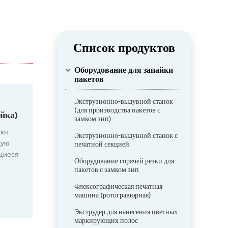
Список продуктов
Оборудование для запайки
пакетов
Экструзионно-выдувной станок
(для производства пакетов с
йка)
замком зип)
яют
Экструзионно-выдувной станок с
кую
печатной секцией
ющиеся
Оборудование горячей резки для
пакетов с замком зип
Флексографическая печатная
няют
машина (ротогравюрная)
етрами
Экструдер для нанесения цветных
маркирующих полос