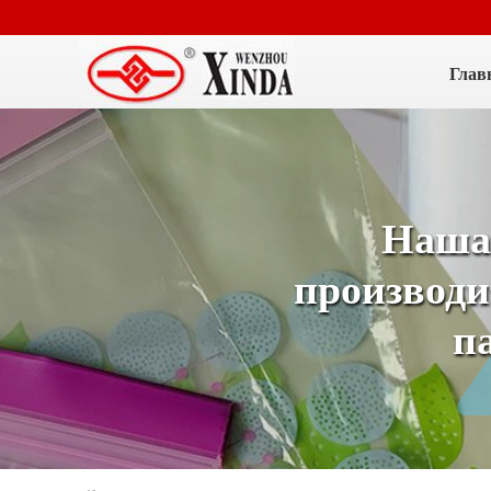
Глав
Наша
производи
п