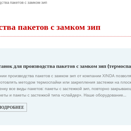
ства пакетов с замком зип
тва пакетов с замком зип
анок для производства пакетов с замком зип
(термоспа
нии производства пакетов с замком зип от компании XINDA позвол
готовлять методом термоспайки или закрепления застежки на плос
енку все виды пакетов: пакеты с застежкой зип, повторно закрыва
кеты и пакеты с застежкой типа «слайдер». Наше оборудование
зволяет решить многие проблемы и ограничения, с которыми
алкиваются традиционные машины. Например, наши станки выпол
ПОДРОБНЕЕ
нкцию многоцветной печати. Размер пакетов определяется парам
пользуемой головки.