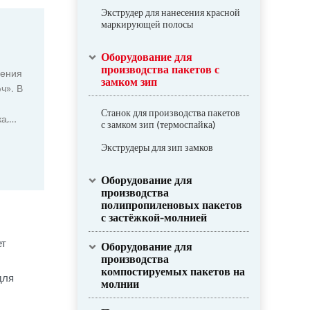
Экструдер для нанесения красной
маркирующей полосы
Оборудование для
производства пакетов с
ления
замком зип
ч». В
Станок для производства пакетов
а,
с замком зип (термоспайка)
Экструдеры для зип замков
Оборудование для
производства
полипропиленовых пакетов
с застёжкой-молнией
ет
Оборудование для
производства
компостируемых пакетов на
для
молнии