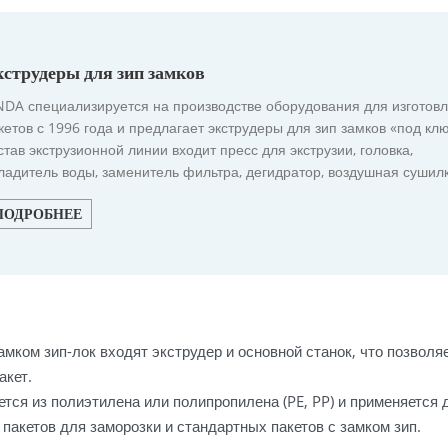
кструдеры для зип замков
NDA специализируется на производстве оборудования для изготов
кетов с 1996 года и предлагает экструдеры для зип замков «под клю
став экструзионной линии входит пресс для экструзии, головка,
ладитель воды, заменитель фильтра, дегидратор, воздушная сушилк
здуходувное устройство и т.д.
ПОДРОБНЕЕ
мком зип-лок входят экструдер и основной станок, что позволя
акет.
тся из полиэтилена или полипропилена (PE, PP) и применяется 
 пакетов для заморозки и стандартных пакетов с замком зип.