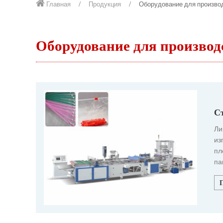
Главная
Продукция
Оборудование для производ
Оборудование для производс
Ст
Ли
из
пл
па
по
ст
фу
ис