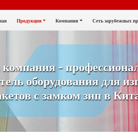
ная
Продукция
Компания
Сеть зарубежных п
 компания - профессиона
тель оборудования для из
акетов с замком зип в Кита