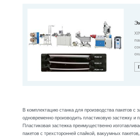
Э
XI
па
со
ох
во
В комплектацию станка для производства пакетов с за
одновременно производить пластиковую застежку и п
Пластиковая застежка преимущественно изготавливае
пакетов с трехсторонней спайкой, вакуумных пакетов,