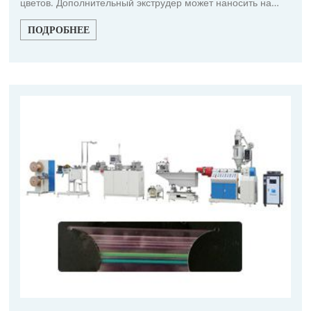
цветов. Дополнительный экструдер может наносить на
застежку покрытие, обеспечивающее ее герметичность
ПОДРОБНЕЕ
при низкой температуре.